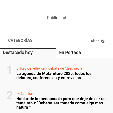
CATEGORÍAS
Abrir
Libros recomendados
Diccionario político
laSex
Destacado hoy
En Portada
El foro de reflexión y debate de Atresmedia
La agenda de Metafuturo 2025: todos los
debates, conferencias y entrevistas
Metafuturo
Hablar de la menopausia para que deje de ser un
tema tabú: "Debería ser tomado como algo más
natural"