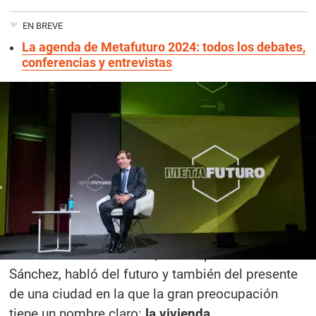
EN BREVE
La agenda de Metafuturo 2024: todos los debates,
conferencias y entrevistas
Atresmedia
23 oct 2024 | 13:06
José Luis Martínez-Almeida
, alcalde de Madrid,
fue uno de los invitados de la tercera jornada de
Metafuturo 2024
. El edil, en sus palabras a Manu
Sánchez, habló del futuro y también del presente
de una ciudad en la que la gran preocupación
tiene un nombre claro:
la vivienda.