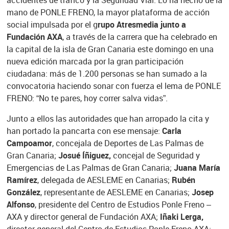
accidentes de tráfico y la Seguridad Vial. Lo ha hecho de la
mano de PONLE FRENO, la mayor plataforma de acción
social impulsada por el g
rupo Atresmedia junto a
Fundación AXA
, a través de la carrera que ha celebrado en
la capital de la isla de Gran Canaria este domingo en una
nueva edición marcada por la gran participación
ciudadana: más de 1.200 personas se han sumado a la
convocatoria haciendo sonar con fuerza el lema de PONLE
FRENO: “No te pares, hoy correr salva vidas”.
Junto a ellos las autoridades que han arropado la cita y
han portado la pancarta con ese mensaje:
Carla
Campoamor
, concejala de Deportes de Las Palmas de
Gran Canaria;
Josué Íñiguez,
concejal de Seguridad y
Emergencias de Las Palmas de Gran Canaria;
Juana María
Ramírez
, delegada de AESLEME en Canarias;
Rubén
González
, representante de AESLEME en Canarias;
Josep
Alfonso
, presidente del Centro de Estudios Ponle Freno –
AXA y director general de Fundación AXA;
Iñaki Lerga,