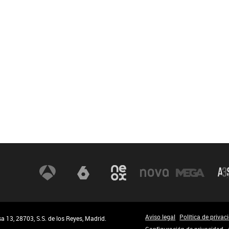
Aviso legal
Política de privac
 13, 28703, S.S. de los Reyes, Madrid.