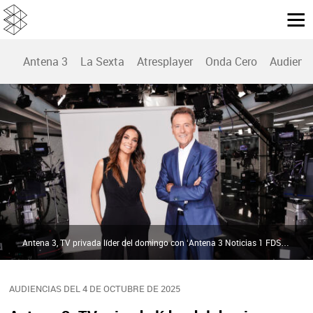
Antena 3
La Sexta
Atresplayer
Onda Cero
Audienc
Antena 3, TV privada líder del domingo con ‘Antena 3 Noticias 1 FDS’ como lo más visto | Atresmeida
AUDIENCIAS DEL 4 DE OCTUBRE DE 2025