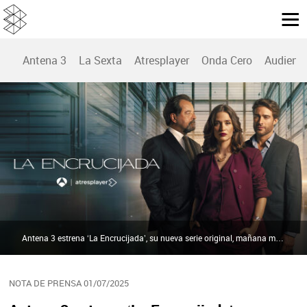
Antena 3
La Sexta
Atresplayer
Onda Cero
Audienc
Antena 3 estrena ‘La Encrucijada’, su nueva serie original, mañana miércoles y el jueves en Prime Time | Atresmedia
NOTA DE PRENSA 01/07/2025