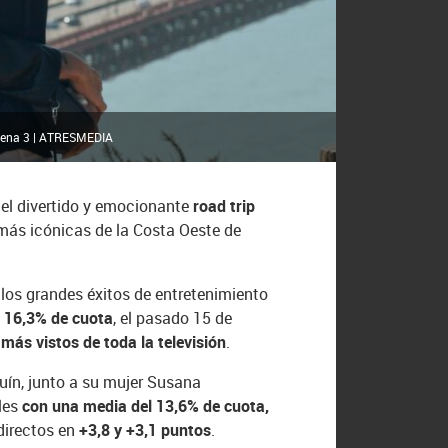
Antena 3 | ATRESMEDIA
, el divertido y emocionante
road trip
 más icónicas de la Costa Oeste de
 los grandes éxitos de entretenimiento
n 16,3% de cuota
, el pasado 15 de
ás vistos de toda la televisión
.
uín, junto a su mujer Susana
les
con una media del 13,6% de cuota,
 directos en
+3,8 y +3,1 puntos
.