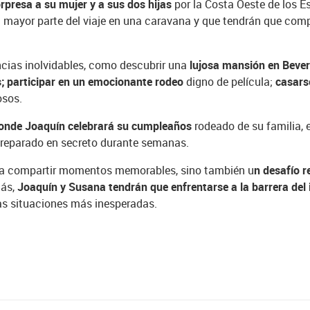
rpresa a su mujer y a sus dos hijas
por la Costa Oeste de los E
la mayor parte del viaje en una caravana y que tendrán que co
ncias inolvidables, como descubrir una
lujosa mansión en Beverl
s; participar en un emocionante rodeo
digno de película;
casars
osos.
donde Joaquín celebrará su cumpleaños
rodeado de su familia, 
preparado en secreto durante semanas.
ara compartir momentos memorables, sino también u
n desafío r
más,
Joaquín y Susana tendrán que enfrentarse a la barrera del
las situaciones más inesperadas.