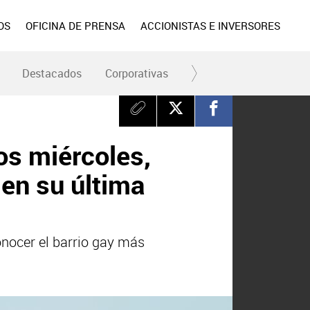
OS
OFICINA DE PRENSA
ACCIONISTAS E INVERSORES
Destacados
Corporativas
RC y Fundación
Div
los miércoles,
en su última
onocer el barrio gay más