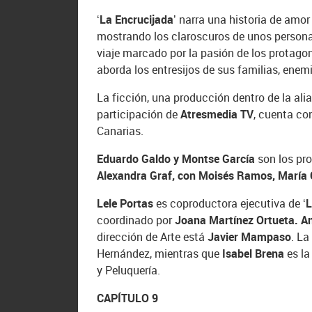
‘La Encrucijada’
narra una historia de amor
mostrando los claroscuros de unos persona
viaje marcado por la pasión de los protagon
aborda los entresijos de sus familias, ene
La ficción, una producción dentro de la ali
participación de
Atresmedia TV
, cuenta co
Canarias.
Eduardo Galdo y Montse García
son los pro
Alexandra Graf, con Moisés Ramos, María
Lele Portas
es coproductora ejecutiva de
‘
coordinado por
Joana Martínez Ortueta. A
dirección de Arte está
Javier Mampaso
. La
Hernández, mientras que
Isabel Brena
es la
y Peluquería.
CAPÍTULO 9