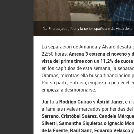
'La Encrucijada', líder y la serie española más vista de
La separación de Amanda y Álvaro desata u
22:50 horas,
Antena 3 estrena el noveno y d
vista del prime time con un 11,2% de cuota
en los capítulos de esta semana, la separa
Oramas, mientras ella busca financiación p
Por su parte, Patricia, empieza a perder el 
empieza a desmoronarse.
Junto a
Rodrigo Guirao
y
Ástrid Janer,
en l
a familias rivales marcados por heridas del
Serrano, Cristóbal Suárez, Candela Márque
Silvetti, Samantha Siquieros o Ignacio Mo
de la Fuente, Raúl Sanz, Eduardo Velasco y