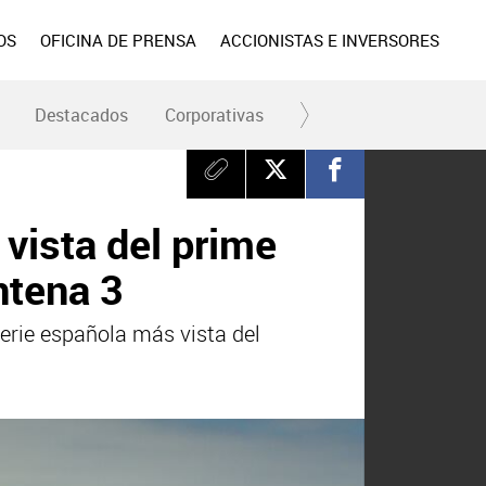
OS
OFICINA DE PRENSA
ACCIONISTAS E INVERSORES
Destacados
Corporativas
RC y Fundación
Div
 vista del prime
ntena 3
serie española más vista del