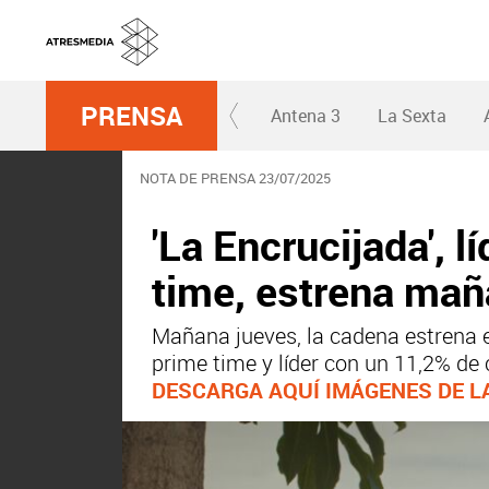
PRENSA
Antena 3
La Sexta
NOTA DE PRENSA 23/07/2025
'La Encrucijada', l
time, estrena mañ
Mañana jueves, la cadena estrena el
prime time y líder con un 11,2% de
DESCARGA AQUÍ IMÁGENES DE LA