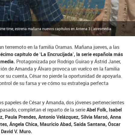
l prime time, estrena mañana nuevos capítulos en Antena 3 | atresmedia
n terremoto en la familia Oramas. Mañana jueves, a las
écimo capítulo de ‘La Encrucijada’, la serie española más
 media.
Protagonizada por Rodrigo Guirao y Ástrid Janer,
ción de Amanda y Álvaro provoca un vuelco en la familia
or su cuenta, César no pierde la oportunidad de apoyarla.
control de su farsa y ve cómo su estrategia perfecta
os papeles de César y Amanda, dos jóvenes pertenecientes
 pasado, completan el reparto de la serie
Abel Folk, Isabel
z, Paula Prendes, Antonio Velázquez, Silvia Marsó, Anna
ntes, Ángela Chica, Mauricio Abad, Saida Santana, Óscar
 David V. Muro.