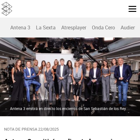
Antena 3
La Sexta
Atresplayer
Onda Cero
Audienc
Antena 3 emitirá en directo los encierros de San Sebastián de los Reyes con un amplio despliegue | Atresmedia
NOTA DE PRENSA 22/08/2025