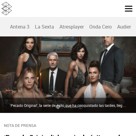
Antena 3
La Sexta
Atresplayer
Onda Cero
Audienc
‘Pecado Original’, la serie de éxito que ha conquistado las tardes, llega a su final mañana en Antena 3 | ATRESMEDIA
NOTA DE PRENSA