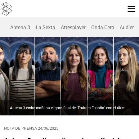
Antena 3
La Sexta
Atresplayer
Onda Cero
Audienc
Antena 3 emite mañana el gran final de ‘Traitors España’ con el último gran enfrentamiento entre fieles y traidores | Atresmedia
NOTA DE PRENSA 24/06/2025