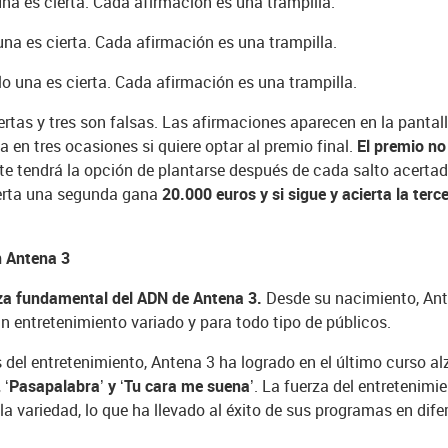
na es cierta. Cada afirmación es una trampilla.
una es cierta. Cada afirmación es una trampilla.
o una es cierta. Cada afirmación es una trampilla.
ertas y tres son falsas. Las afirmaciones aparecen en la pantal
ta en tres ocasiones si quiere optar al premio final.
El premio no 
te tendrá la opción de plantarse después de cada salto acertad
cierta una segunda gana
20.000 euros y si sigue y acierta la ter
en Antena 3
eza fundamental del ADN de Antena 3.
Desde su nacimiento, Ant
n entretenimiento variado y para todo tipo de públicos.
el entretenimiento, Antena 3 ha logrado en el último curso al
, ‘Pasapalabra’ y ‘Tu cara me suena’
. La fuerza del entretenimi
a variedad, lo que ha llevado al éxito de sus programas en difer