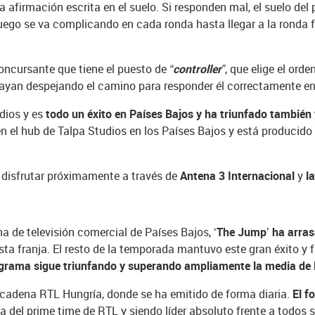
la afirmación escrita en el suelo. Si responden mal, el suelo del
juego se va complicando en cada ronda hasta llegar a la ronda f
concursante que tiene el puesto de
“controller”
, que elige el orde
vayan despejando el camino para responder él correctamente en 
udios y es
todo un éxito en Países Bajos y ha triunfado también
en el hub de Talpa Studios en los Países Bajos y está producid
á disfrutar próximamente a través de
Antena 3 Internacional
y
la
a de televisión comercial de Países Bajos,
‘The Jump’ ha arras
esta franja. El resto de la temporada mantuvo este gran éxito 
ograma sigue triunfando y superando ampliamente la media de 
 cadena RTL Hungría, donde se ha emitido de forma diaria.
El f
del prime time de RTL y siendo líder absoluto frente a todos su