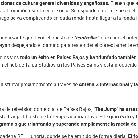
ciones de cultura general divertidas y engañosas.
Tienen que an
la afirmación escrita en el suelo. Si responden mal, el suelo del
juego se va complicando en cada ronda hasta llegar a la ronda f
concursante que tiene el puesto de
“controller”
, que elige el orde
vayan despejando el camino para responder él correctamente en 
udios y es
todo un éxito en Países Bajos y ha triunfado también
en el hub de Talpa Studios en los Países Bajos y está producid
á disfrutar próximamente a través de
Antena 3 Internacional
y
la
a de televisión comercial de Países Bajos,
‘The Jump’ ha arras
esta franja. El resto de la temporada mantuvo este gran éxito 
ograma sigue triunfando y superando ampliamente la media de 
 cadena RTL Hungría, donde se ha emitido de forma diaria.
El f