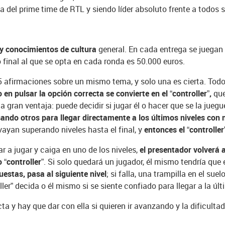
del prime time de RTL y siendo líder absoluto frente a todos su
 y conocimientos de cultura
general. En cada entrega se juega
 final al que se opta en cada ronda es 50.000 euros.
e 5 afirmaciones sobre un mismo tema, y solo una es cierta. Tod
 en pulsar la opción correcta se convierte en el “controller”,
que
a gran ventaja: puede decidir si jugar él o hacer que se la juegu
ndo otros para llegar directamente a los últimos niveles con m
vayan superando niveles hasta el final, y
entonces el “controlle
ar a jugar y caiga en uno de los niveles,
el presentador volverá a
 “controller
”. Si solo quedará un jugador, él mismo tendría que
estas, pasa al siguiente nivel
; si falla, una trampilla en el sue
ller” decida o él mismo si se siente confiado para llegar a la últ
ta y hay que dar con ella si quieren ir avanzando y la dificul