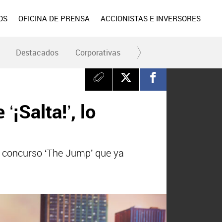
OS
OFICINA DE PRENSA
ACCIONISTAS E INVERSORES
Destacados
Corporativas
RC y Fundación
Div
¡Salta!’, lo
el concurso ‘The Jump’ que ya