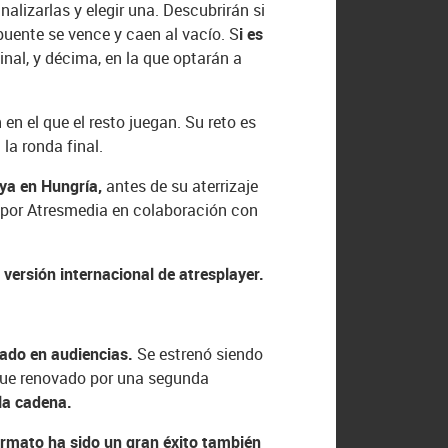
alizarlas y elegir una. Descubrirán si
 puente se vence y caen al vacío. S
i es
inal, y décima, en la que optarán a
n en el que el resto juegan. Su reto es
la ronda final.
 ya en Hungría,
antes de su aterrizaje
o por Atresmedia en colaboración con
 versión internacional de atresplayer.
ado en audiencias.
Se estrenó siendo
y fue renovado por una segunda
la cadena.
ormato ha sido un gran éxito también