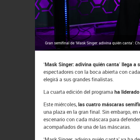
Gran semifinal de ‘Mask Singer: adivina quién canta’: C
‘Mask Singer: adivina quién canta’ llega a 
espectadores con la boca abierta con cada 
elegirá a sus grandes finalistas.
La cuarta edición del programa
ha liderado
Este miércoles,
las cuatro máscaras semifi
una plaza en la gran final. Sin embargo, e
escenario con cada máscara para defender 
acompañados de una de las máscaras.
‘Mask Singer: adivina quién canta’ ya ha d