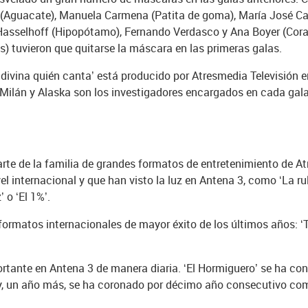
’ (Aguacate), Manuela Carmena (Patita de goma), María José Ca
id Hasselhoff (Hipopótamo), Fernando Verdasco y Ana Boyer (Coraz
s) tuvieron que quitarse la máscara en las primeras galas.
 adivina quién canta’ está producido por Atresmedia Televisión
Milán y Alaska son los investigadores encargados en cada gala 
arte de la familia de grandes formatos de entretenimiento de At
el internacional y que han visto la luz en Antena 3, como ‘La rul
 o ‘El 1%’.
ormatos internacionales de mayor éxito de los últimos años: ‘T
rtante en Antena 3 de manera diaria. ‘El Hormiguero’ se ha co
n y, un año más, se ha coronado por décimo año consecutivo como