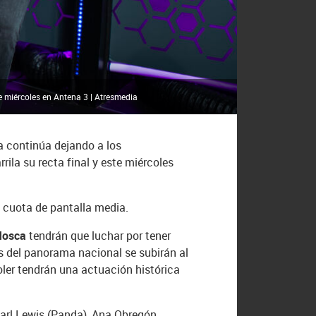
e miércoles en Antena 3 | Atresmedia
a continúa dejando a los
la su recta final y este miércoles
 cuota de pantalla media.
 Mosca
tendrán que luchar por tener
as del panorama nacional se subirán al
ler tendrán una actuación histórica
Carl Lewis (Panda), Ana Obregón