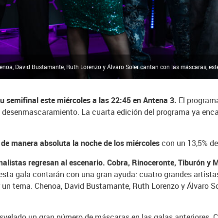
henoa, David Bustamante, Ruth Lorenzo y Álvaro Soler cantan con las máscaras, est
su semifinal este miércoles a las 22:45 en Antena 3.
El program
desenmascaramiento. La cuarta edición del programa ya encarri
 de manera absoluta la noche de los miércoles
con un 13,5% de
nalistas regresan al escenario. Cobra, Rinoceronte, Tiburón y
n esta gala contarán con una gran ayuda: cuatro grandes artist
un tema. Chenoa, David Bustamante, Ruth Lorenzo y Álvaro So
esvelado un gran número de máscaras en las galas anteriores. 