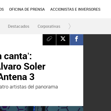
OS
OFICINA DE PRENSA
ACCIONISTAS E INVERSORES
Destacados
Corporativas
RC y Fundación
Div
 canta’:
lvaro Soler
Antena 3
atro artistas del panorama