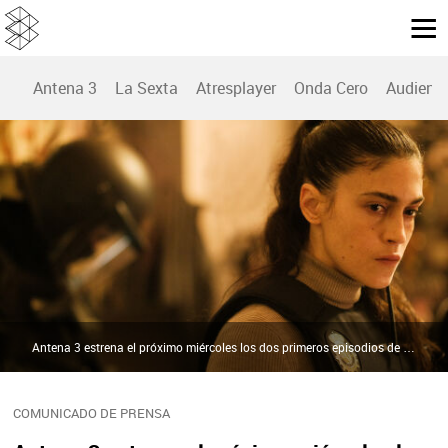
Antena 3
La Sexta
Atresplayer
Onda Cero
Audienc
Antena 3 estrena el próximo miércoles los dos primeros episodios de ‘La Red Púrpura’ en una noche especial | Atresmedia
COMUNICADO DE PRENSA