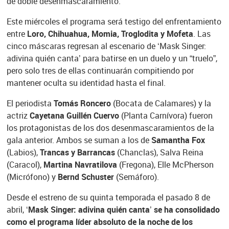
de doble desenmascaramiento.
Este miércoles el programa será testigo del enfrentamiento
entre
Loro, Chihuahua, Momia, Troglodita y Mofeta
. Las
cinco máscaras regresan al escenario de ‘Mask Singer:
adivina quién canta’ para batirse en un duelo y un “truelo”,
pero solo tres de ellas continuarán compitiendo por
mantener oculta su identidad hasta el final.
El periodista
Tomás Roncero
(Bocata de Calamares) y la
actriz
Cayetana Guillén Cuervo
(Planta Carnívora) fueron
los protagonistas de los dos desenmascaramientos de la
gala anterior. Ambos se suman a los de
Samantha Fox
(Labios),
Trancas y Barrancas
(Chanclas), Salva Reina
(Caracol),
Martina Navratilova
(Fregona), Elle McPherson
(Micrófono) y
Bernd Schuster
(Semáforo).
Desde el estreno de su quinta temporada el pasado 8 de
abril,
‘Mask Singer: adivina quién canta’ se ha consolidado
como el programa líder absoluto de la noche de los