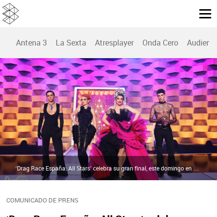
Antena 3
La Sexta
Atresplayer
Onda Cero
Audienc
‘Drag Race España: All Stars’ celebra su gran final, este domingo en atresplayer | Atresmedia
COMUNICADO DE PRENS