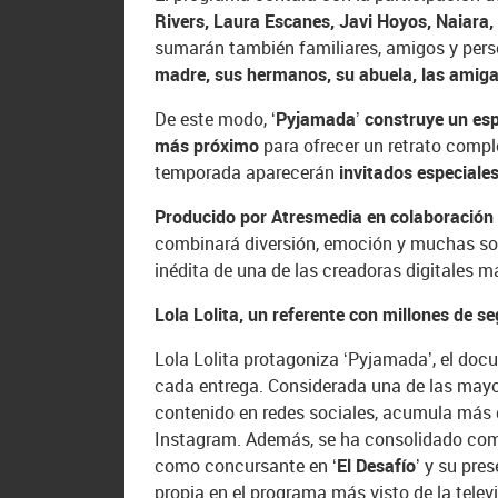
Rivers, Laura Escanes, Javi Hoyos, Naiara,
sumarán también familiares, amigos y per
madre, sus hermanos, su abuela, las amiga
De este modo,
‘Pyjamada’ construye un espa
más próximo
para ofrecer un retrato comple
temporada aparecerán
invitados especiales
Producido por Atresmedia en colaboración 
combinará diversión, emoción y muchas so
inédita de una de las creadoras digitales 
Lola Lolita, un referente con millones de s
Lola Lolita protagoniza ‘Pyjamada’, el docur
cada entrega. Considerada una de las mayor
contenido en redes sociales, acumula más d
Instagram. Además, se ha consolidado como
como concursante en
‘El Desafío’
y su pres
propia en el programa más visto de la televi