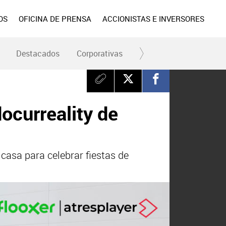
OS
OFICINA DE PRENSA
ACCIONISTAS E INVERSORES
Destacados
Corporativas
RC y Fundación
Div
ocurreality de
 casa para celebrar fiestas de