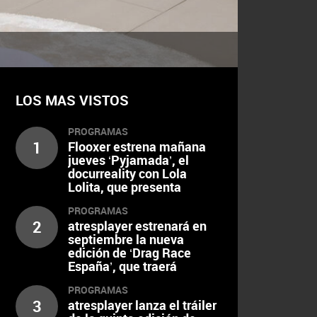
LOS MAS VISTOS
PROGRAMAS
1
Flooxer estrena mañana
jueves ‘Pyjamada’, el
docurreality con Lola
Lolita, que presenta
además su tráiler oficial
PROGRAMAS
2
atresplayer estrenará en
septiembre la nueva
edición de ‘Drag Race
España’, que traerá
numerosas novedades
PROGRAMAS
3
atresplayer lanza el tráiler