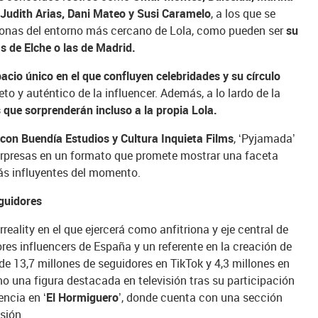
 Judith Arias, Dani Mateo y Susi Caramelo
, a los que se
sonas del entorno más cercano de Lola, como pueden ser
su
s de Elche o las de Madrid.
cio único en el que confluyen celebridades y su círculo
to y auténtico de la influencer. Además, a lo lardo de la
 que sorprenderán incluso a la propia Lola.
con Buendía Estudios y Cultura Inquieta Films
, ‘Pyjamada’
rpresas en un formato que promete mostrar una faceta
más influyentes del momento.
eguidores
reality en el que ejercerá como anfitriona y eje central de
es influencers de España y un referente en la creación de
e 13,7 millones de seguidores en TikTok y 4,3 millones en
 una figura destacada en televisión tras su participación
encia en
‘El Hormiguero’
, donde cuenta con una sección
sión.