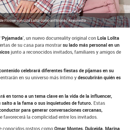
de Flooxer con Lola Lolita como anfitriona | Atresmedia
 ‘Pyjamada’
, un nuevo docurreality original con
Lola Lolita
puertas de su casa para mostrar
su lado más personal en un
nicos
junto a reconocidos invitados, familiares y amigos de
 contenido celebrará diferentes fiestas de pijamas en su
dentrarán en su universo más íntimo y
descubrirán quién es
rá en torno a un tema clave en la vida de la influencer,
u salto a la fama o sus inquietudes de futuro.
Estas
 conductor para generar conversaciones cercanas,
 favorecerá la complicidad entre los invitados.
de conocidos rostros como
Omar Montes, Dulceida, Marina