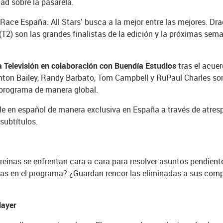
ad sobre la pasarela.
 Race España: All Stars’ busca a la mejor entre las mejores. Dra
 (T2) son las grandes finalistas de la edición y la próximas se
 Televisión en colaboración con Buendía Estudios
tras el acu
enton Bailey, Randy Barbato, Tom Campbell y RuPaul Charles son
 programa de manera global.
ble en español de manera exclusiva en España a través de atres
subtítulos.
einas se enfrentan cara a cara para resolver asuntos pendiente
zas en el programa? ¿Guardan rencor las eliminadas a sus comp
layer