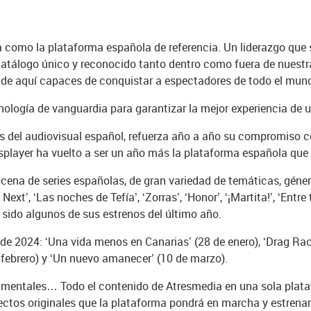
da como la plataforma española de referencia. Un liderazgo que 
tálogo único y reconocido tanto dentro como fuera de nuestras
s de aquí capaces de conquistar a espectadores de todo el mun
ología de vanguardia para garantizar la mejor experiencia de u
 del audiovisual español, refuerza año a año su compromiso con
resplayer ha vuelto a ser un año más la plataforma española que
cena de series españolas, de gran variedad de temáticas, géner
 Next’, ‘Las noches de Tefía’, ‘Zorras’, ‘Honor’, ‘¡Martita!’, ‘Entre 
n sido algunos de sus estrenos del último año.
e 2024: ‘Una vida menos en Canarias’ (28 de enero), ‘Drag Race 
febrero) y ‘Un nuevo amanecer’ (10 de marzo).
cumentales… Todo el contenido de Atresmedia en una sola plata
yectos originales que la plataforma pondrá en marcha y estrenar