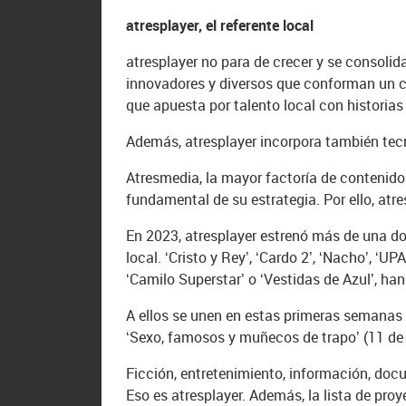
atresplayer, el referente local
atresplayer no para de crecer y se consoli
innovadores y diversos que conforman un ca
que apuesta por talento local con historia
Además, atresplayer incorpora también tecn
Atresmedia, la mayor factoría de contenidos
fundamental de su estrategia. Por ello, at
En 2023, atresplayer estrenó más de una do
local. ‘Cristo y Rey’, ‘Cardo 2’, ‘Nacho’, ‘UPA
‘Camilo Superstar’ o ‘Vestidas de Azul’, ha
A ellos se unen en estas primeras semanas d
‘Sexo, famosos y muñecos de trapo’ (11 de 
Ficción, entretenimiento, información, do
Eso es atresplayer. Además, la lista de pro