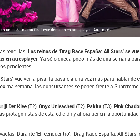
ran antes de la gran final, este domingo en atresplayer | Atresmedia
as rencillas.
Las reinas de ‘Drag Race España: All Stars’ se vuel
as en atresplayer
. Ya sólo queda poco más de una semana para
tos pendientes.
Stars’ vuelven a pisar la pasarela una vez más para hablar de 
a próxima semana, las concursantes se ponen frente a Supremme 
uriji Der Klee
(T2),
Onyx Unleashed
(T2),
Pakita
(T3),
Pink Chado
las protagonistas de esta edición y ahora tienen la oportunidad
cías. Durante ‘El reencuentro’, ‘Drag Race España: All Stars’ 