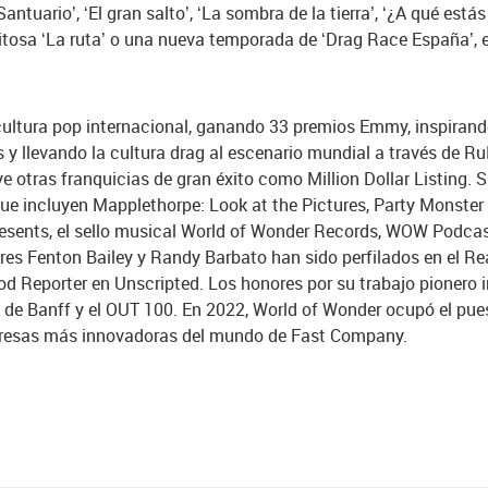
ntuario’, ‘El gran salto’, ‘La sombra de la tierra’, ‘¿A qué estás
xitosa ‘La ruta’ o una nueva temporada de ‘Drag Race España’, 
ltura pop internacional, ganando 33 premios Emmy, inspirando
s y llevando la cultura drag al escenario mundial a través de R
ye otras franquicias de gran éxito como Million Dollar Listing
e incluyen Mapplethorpe: Look at the Pictures, Party Monste
sents, el sello musical World of Wonder Records, WOW Podcas
res Fenton Bailey y Randy Barbato han sido perfilados en el Re
 Reporter en Unscripted. Los honores por su trabajo pionero inc
 de Banff y el OUT 100. En 2022, World of Wonder ocupó el pue
 empresas más innovadoras del mundo de Fast Company.