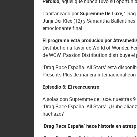
Perdido
, aquel que nunca tuvo su oportunid
Capitaneado por
Supremme De Luxe
, ‘Drag
Juriji Der Klee (T2) y Samantha Ballentines
emocionante final.
El programa está producido por Atresmedia
Distribution a favor de World of Wonder. F
de WOW. Passion Distribution distribuye el
‘Drag Race España: All Stars’ está disponi
Presents Plus de manera internacional con 
Episodio 6: El reencuentro
A solas con Supremme de Luxe, nuestras 9 r
‘Drag Race España: All Stars’. ¿Hubo alian
hachazo?
‘Drag Race España’ hace historia en atresp