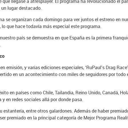
 que llegase a atresplayer. El programa ha revolucionado el pan
 un lugar destacado.
ama se organizan cada domingo para ver juntos el estreno en n
, lo que hace todavía más especial este programa.
nuestro país se demuestra en que España es la primera franqui
.
ico
 emisión, y varias ediciones especiales, ‘RuPaul’s Drag Race’,
nvertido en un acontecimiento con miles de seguidores por todo
to en países como Chile, Tailandia, Reino Unido, Canadá, Holan
a y en redes sociales allá por donde pasa.
 estantería, entre otros galardones. Además de haber premiad
 ser premiado en la principal categoría de Mejor Programa Real