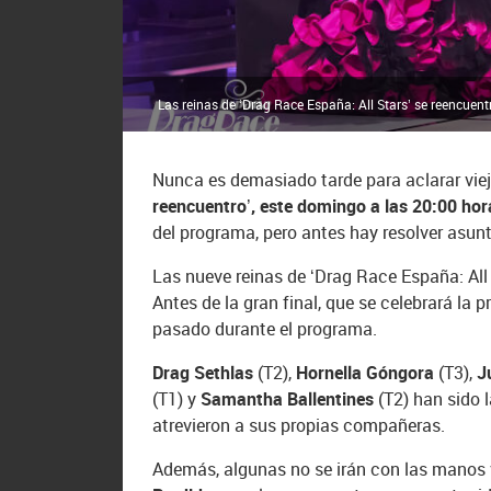
Las reinas de ‘Drag Race España: All Stars’ se reencuent
Nunca es demasiado tarde para aclarar viej
reencuentro’, este domingo a las 20:00 hor
del programa, pero antes hay resolver asun
Las nueve reinas de ‘Drag Race España: All 
Antes de la gran final, que se celebrará l
pasado durante el programa.
Drag Sethlas
(T2),
Hornella Góngora
(T3),
J
(T1) y
Samantha Ballentines
(T2) han sido 
atrevieron a sus propias compañeras.
Además, algunas no se irán con las manos va