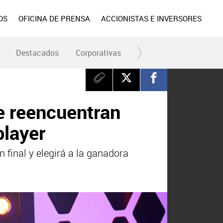
OS
OFICINA DE PRENSA
ACCIONISTAS E INVERSORES
Destacados
Corporativas
RC y Fundación
Div
se reencuentran
player
 final y elegirá a la ganadora