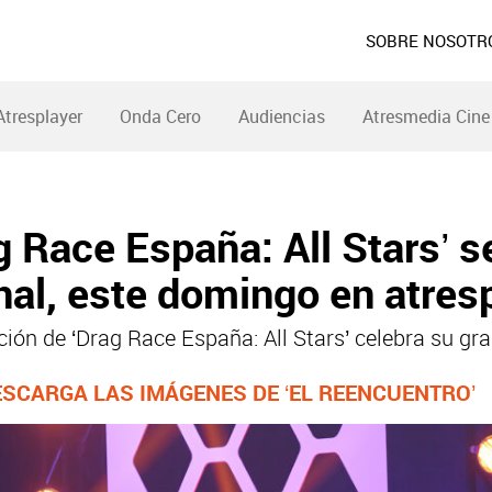
SOBRE NOSOTR
Atresplayer
Onda Cero
Audiencias
Atresmedia Cine
g Race España: All Stars’ 
inal, este domingo en atres
ón de ‘Drag Race España: All Stars’ celebra su gran
ESCARGA LAS IMÁGENES DE ‘EL REENCUENTRO’