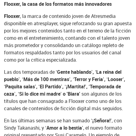
Flooxer, la casa de los formatos más innovadores
Flooxer
, la marca de contenido joven de Atresmedia
disponible en atresplayer, sigue reforzando su gran apuesta
por los mejores contenidos tanto en el terreno de la ficción
como en el entretenimiento, contando con el talento joven
más prometedor y consolidando un catálogo repleto de
formatos respaldados tanto por los usuarios del canal
como por la crítica especializada.
Las dos temporadas de
‘Gente hablando’, ‘La reina del
pueblo’, ‘Más de 100 mentiras’, ‘Terror y Feria’, ‘Looser’,
‘Paquita salas’, ‘El Partido’, ‘¡Martita!’, ‘Temporada de
caza’, ‘Si lo dice mi madre’ o 'Biara'
son algunos de los
títulos que han consagrado a Flooxer como uno de los
canales de contenidos de ficción digital más seguidos.
En las últimas semanas se han sumado
‘¡Señora!’
, con
Sindy Takanashi, y
‘Amor a lo bestia’
, el nuevo formato
original presentado por Susi Caramelo. Un ejemplo de