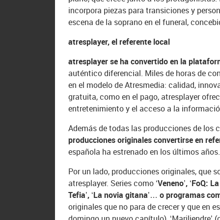
incorpora piezas para transiciones y perso
escena de la soprano en el funeral, concebi
atresplayer, el referente local
atresplayer se ha convertido en la plataform
auténtico diferencial. Miles de horas de c
en el modelo de Atresmedia: calidad, innov
gratuita, como en el pago, atresplayer ofr
entretenimiento y el acceso a la información
Además de todas las producciones de los c
producciones originales convertirse en refe
española ha estrenado en los últimos años
Por un lado, producciones originales, que s
atresplayer. Series como
‘Veneno’, ‘FoQ: La
Tefia’, ‘La novia gitana’… o programas co
originales que no para de crecer y que en e
domingo un nuevo capítulo), ‘Mariliendre’ 