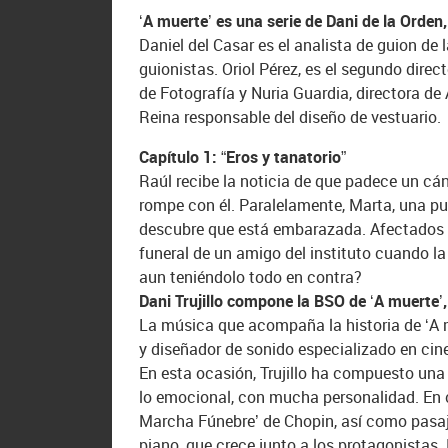
‘A muerte’ es una serie de Dani de la Orden
Daniel del Casar es el analista de guion de 
guionistas. Oriol Pérez, es el segundo direc
de Fotografía y Nuria Guardia, directora de
Reina responsable del diseño de vestuario.
Capítulo 1: “Eros y tanatorio”
Raúl recibe la noticia de que padece un cán
rompe con él. Paralelamente, Marta, una pu
descubre que está embarazada. Afectados p
funeral de un amigo del instituto cuando l
aun teniéndolo todo en contra?
Dani Trujillo compone la BSO de ‘A muerte’
La música que acompaña la historia de ‘A mu
y diseñador de sonido especializado en cine,
En esta ocasión,
Trujillo ha compuesto una 
lo emocional
, con mucha personalidad. En co
Marcha Fúnebre’ de Chopin, así como pasaj
piano, que crece junto a los protagonistas