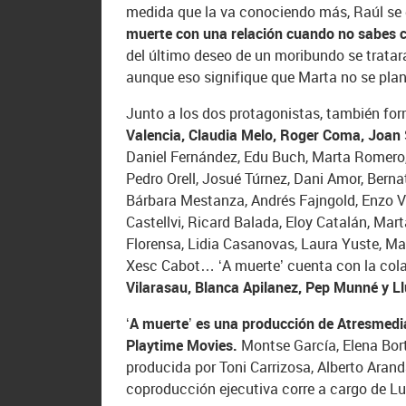
medida que la va conociendo más, Raúl se d
muerte con una relación cuando no sabes c
del último deseo de un moribundo se tratara,
aunque eso signifique que Marta no se plan
Junto a los dos protagonistas, también for
Valencia, Claudia Melo, Roger Coma, Joan S
Daniel Fernández, Edu Buch, Marta Romero, 
Pedro Orell, Josué Túrnez, Dani Amor, Berna
Bárbara Mestanza, Andrés Fajngold, Enzo Vi
Castellvi, Ricard Balada, Eloy Catalán, Mart
Florensa, Lidia Casanovas, Laura Yuste, Mar
Xesc Cabot… ‘A muerte’ cuenta con la col
Vilarasau, Blanca Apilanez, Pep Munné y L
‘A muerte’ es una producción de Atresmedi
Playtime Movies.
Montse García, Elena Bort
producida por Toni Carrizosa, Alberto Arand
coproducción ejecutiva corre a cargo de Lu