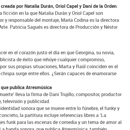
, creada por Natalia Durán, Oriol Capel y Dani de la Orden
.
la ficción en la que Natalia Durán y Oriol Capel son
tor y responsable del montaje, María Codina es la directora
 Arte. Patricia Sagués es directora de Producción y Néstor
cer en el corazón justo el día en que Georgina, su novia,
blicista de éxito que rehúye cualquier compromiso,
or sus propias situaciones, Marta y Raúl coinciden en el
a chispa surge entre ellos. ¿Serán capaces de enamorarse
, que publica Atresmúsica
erte’ lleva la firma de Dani Trujillo, compositor, productor
 televisión y publicidad.
identidad sonora que se mueve entre lo fúnebre, el funky y
ncreto, la partitura incluye referencias libres a ‘La
es funk para las escenas de comedia y un tema de amor al
. La banda sonora, que publica Atresmúsica, también