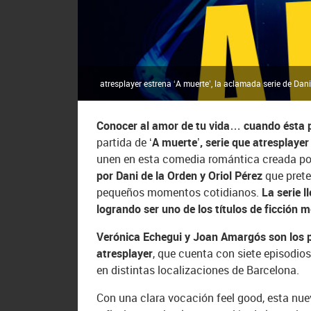
atresplayer estrena ‘A muerte’, la aclamada serie de Dani
Conocer al amor de tu vida… cuando ésta 
partida de
‘A muerte’, serie que atresplaye
unen en esta comedia romántica creada por
por Dani de la Orden y Oriol Pérez
que prete
pequeños momentos cotidianos.
La serie l
logrando ser uno de los títulos de ficción 
Verónica Echegui y Joan Amargós son los p
atresplayer
, que cuenta con siete episodio
en distintas localizaciones de Barcelona.
Con una clara vocación feel good, esta nu