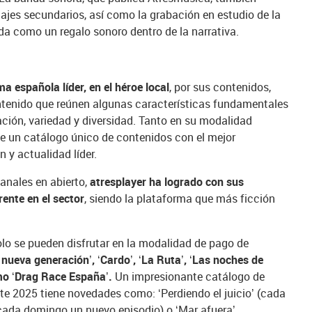
najes secundarios, así como la grabación en estudio de la
da como un regalo sonoro dentro de la narrativa.
a española líder, en el héroe local
, por sus contenidos,
ontenido que reúnen algunas características fundamentales
ación, variedad y diversidad. Tanto en su modalidad
ece un catálogo único de contenidos con el mejor
 y actualidad líder.
anales en abierto,
atresplayer ha logrado con sus
rente en el sector
, siendo la plataforma que más ficción
.
olo se pueden disfrutar en la modalidad de pago de
 nueva generación’, ‘Cardo’, ‘La Ruta’, ‘Las noches de
mo ‘Drag Race España’.
Un impresionante catálogo de
ste 2025 tiene novedades como: ‘Perdiendo el juicio’ (cada
(cada domingo un nuevo episodio) o ‘Mar afuera’.