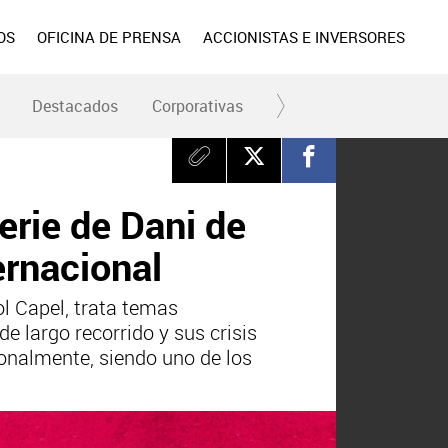
OS
OFICINA DE PRENSA
ACCIONISTAS E INVERSORES
Destacados
Corporativas
RC y Fundación
Div
erie de Dani de
ernacional
ol Capel, trata temas
de largo recorrido y sus crisis
ionalmente, siendo uno de los