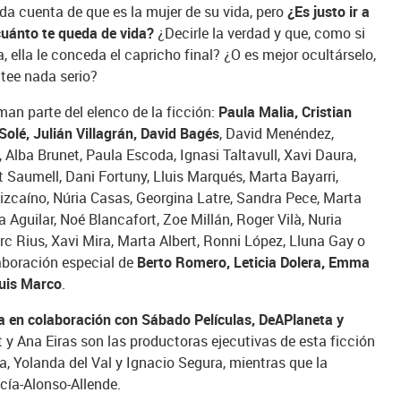
a cuenta de que es la mujer de su vida, pero
¿Es justo ir a
uánto te queda de vida?
¿Decirle la verdad y que, como si
 ella le conceda el capricho final? ¿O es mejor ocultárselo,
tee nada serio?
man parte del elenco de la ficción:
Paula Malia, Cristian
olé, Julián Villagrán, David Bagés
, David Menéndez,
Alba Brunet, Paula Escoda, Ignasi Taltavull, Xavi Daura,
t Saumell, Dani Fortuny, Lluis Marqués, Marta Bayarri,
zcaíno, Núria Casas, Georgina Latre, Sandra Pece, Marta
a Aguilar, Noé Blancafort, Zoe Millán, Roger Vilà, Nuria
c Rius, Xavi Mira, Marta Albert, Ronni López, Lluna Gay o
aboración especial de
Berto Romero, Leticia Dolera, Emma
luis Marco
.
a en colaboración con Sábado Películas, DeAPlaneta y
 y Ana Eiras son las productoras ejecutivas de esta ficción
a, Yolanda del Val y Ignacio Segura, mientras que la
cía-Alonso-Allende.