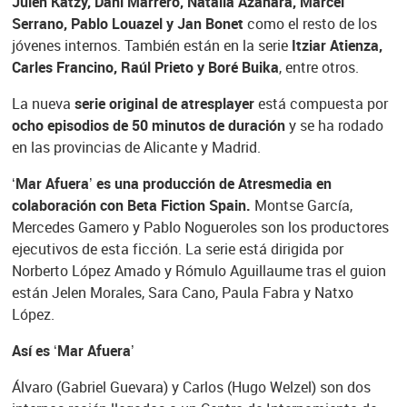
Julen Katzy, Dani Marrero, Natalia Azahara, Marcel
Serrano, Pablo Louazel y Jan Bonet
como el resto de los
jóvenes internos. También están en la serie
Itziar Atienza,
Carles Francino, Raúl Prieto y Boré Buika
, entre otros.
La nueva
serie original de atresplayer
está compuesta por
ocho episodios de 50 minutos de duración
y se ha rodado
en las provincias de Alicante y Madrid.
‘Mar Afuera’ es una producción de Atresmedia en
colaboración con Beta Fiction Spain.
Montse García,
Mercedes Gamero y Pablo Nogueroles son los productores
ejecutivos de esta ficción. La serie está dirigida por
Norberto López Amado y Rómulo Aguillaume tras el guion
están Jelen Morales, Sara Cano, Paula Fabra y Natxo
López.
Así es ‘Mar Afuera’
Álvaro (Gabriel Guevara) y Carlos (Hugo Welzel) son dos