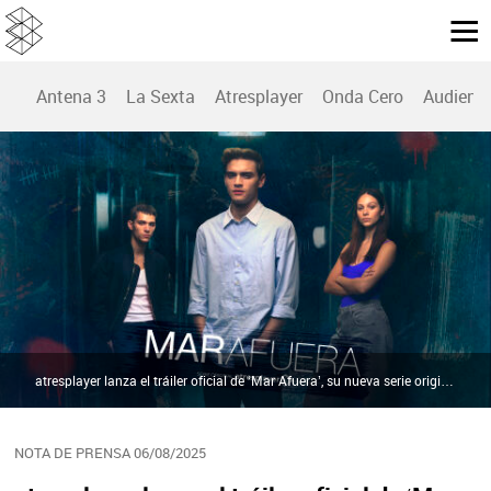
Antena 3
La Sexta
Atresplayer
Onda Cero
Audienc
atresplayer lanza el tráiler oficial de ‘Mar Afuera’, su nueva serie original, que se estrena el 14 de septiembre con Gabriel Guevara, Hugo Welzel y Laura Simón como protagonistas | Atresmedia
NOTA DE PRENSA 06/08/2025