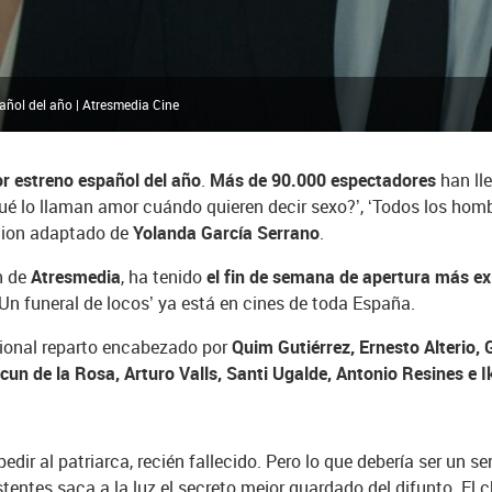
pañol del año | Atresmedia Cine
jor estreno español del año
.
Más de 90.000 espectadores
han lle
ué lo llaman amor cuándo quieren decir sexo?’, ‘Todos los hombr
guion adaptado de
Yolanda García Serrano
.
n de
Atresmedia
, ha tenido
el fin de semana de apertura más e
Un funeral de locos’ ya está en cines de toda España.
cional reparto encabezado por
Quim Gutiérrez, Ernesto Alterio,
cun de la Rosa, Arturo Valls, Santi Ugalde, Antonio Resines e I
ir al patriarca, recién fallecido. Pero lo que debería ser un se
entes saca a la luz el secreto mejor guardado del difunto. El c