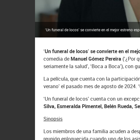
‘Un funeral de locos’ se convierte en el mejor estreno es
‘Un funeral de locos’ se convierte en el me
comedia de
Manuel Gómez Pereira
(‘¿Por q
seriamente la salud’, ‘Boca a Boca’), con 
La película, que cuenta con la participació
verano’ el pasado mes de agosto de 2024. ‘
‘Un funeral de locos’ cuenta con un excep
Silva, Esmeralda Pimentel, Belén Rueda, Se
Sinopsis
Los miembros de una familia acuden a desped
reunión enloquecida cuando uno de los asist