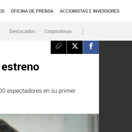
OS
OFICINA DE PRENSA
ACCIONISTAS E INVERSORES
Destacados
Corporativas
RC y Fundación
Div
r estreno
000 espectadores en su primer