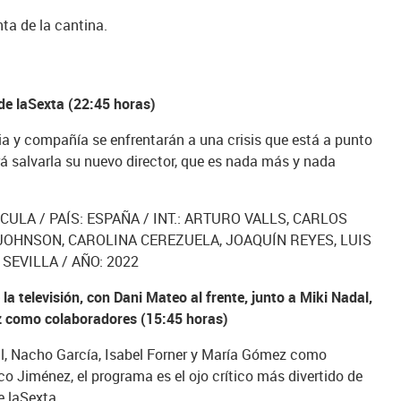
ta de la cantina.
 de laSexta (22:45 horas)
ia y compañía se enfrentarán a una crisis que está a punto
erá salvarla su nuevo director, que es nada más y nada
CULA / PAÍS: ESPAÑA / INT.: ARTURO VALLS, CARLOS
JOHNSON, CAROLINA CEREZUELA, JOAQUÍN REYES, LUIS
 SEVILLA / AÑO: 2022
la televisión, con Dani Mateo al frente, junto a Miki Nadal,
z como colaboradores (15:45 horas)
l, Nacho García, Isabel Forner y María Gómez como
o Jiménez, el programa es el ojo crítico más divertido de
e laSexta.