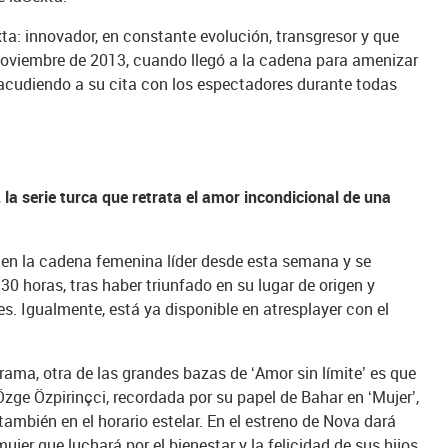
ta: innovador, en constante evolución, transgresor y que
noviembre de 2013, cuando llegó a la cadena para amenizar
 acudiendo a su cita con los espectadores durante todas
 la serie turca que retrata el amor incondicional de una
en la cadena femenina líder desde esta semana y se
.30 horas, tras haber triunfado en su lugar de origen y
s. Igualmente, está ya disponible en atresplayer con el
trama, otra de las grandes bazas de ‘Amor sin límite’ es que
Özge Özpirinçci, recordada por su papel de Bahar en ‘Mujer’,
también en el horario estelar. En el estreno de Nova dará
 mujer que luchará por el bienestar y la felicidad de sus hijos