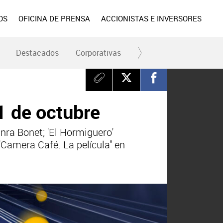
OS
OFICINA DE PRENSA
ACCIONISTAS E INVERSORES
Destacados
Corporativas
RC y Fundación
Div
1 de octubre
nra Bonet; 'El Hormiguero'
 'Camera Café. La película'' en