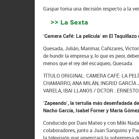
Gaspar toma una decisión respecto a la ven
‘Camera Café: La película’ en El Taquillazo
Quesada, Julián, Marimar, Cañizares, Victor
de hundir la empresa y, lo que es peor, deb
menos que el rey del escaqueo, Quesada.
TÍTULO ORIGINAL: CAMERA CAFÉ: LA PELÍ
CHAMARRO, ANA MILÁN, INGRID GARCÍA 
VARELA, IBAI LLANOS / DCTOR.: ERNESTO
‘Zapeando’, la tertulia más desenfadada de 
Nacho García, Isabel Forner y María Góme
Conducido por Dani Mateo y con Miki Nada
colaboradores, junto a Juan Sanguino y Pac
la televisión que amenizará la sobremesa d