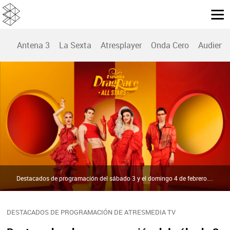
Antena 3
La Sexta
Atresplayer
Onda Cero
Audienc
Destacados de programación del sábado 3 y el domingo 4 de febrero | Atresmedia
DESTACADOS DE PROGRAMACIÓN DE ATRESMEDIA TV