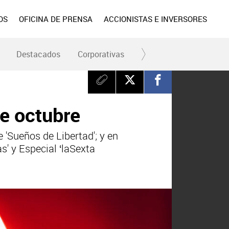
OS
OFICINA DE PRENSA
ACCIONISTAS E INVERSORES
Destacados
Corporativas
RC y Fundación
Div
e octubre
 'Sueños de Libertad'; y en
as' y Especial ‘laSexta