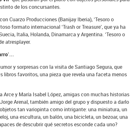
nstinto de los concursantes.
on Cuarzo Producciones (Banijay Iberia), ‘Tesoro o
toso formato internacional ‘Trash or Treasure’, que ya ha
uecia, Italia, Holanda, Dinamarca y Argentina. ‘Tesoro o
e atresplayer.
arro’…
 humor y sorpresas con la visita de Santiago Segura, que
 libros favoritos, una pieza que revela una faceta menos
a Arce y María Isabel López, amigas con muchas historias
orge Arenal, también amigo del grupo y dispuesto a darlo
objetos tan variopinta como intrigante: una miniatura, un
reloj, una escultura, un balón, una bicicleta, un bezoar, una
capaces de descubrir qué secretos esconde cada uno?