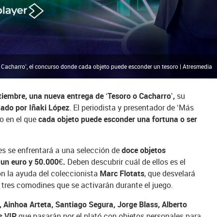
Cacharro’, el concurso donde cada objeto puede esconder un tesoro | Atresmedia
iembre, una nueva entrega de ‘Tesoro o Cacharro’,
su
ado por Iñaki López
. El periodista y presentador de ‘Más
to en el que
cada objeto puede esconder una fortuna o ser
s se enfrentará a una selección de
doce objetos
e un euro y 50.000€.
Deben descubrir cuál de ellos es el
on la ayuda del coleccionista
Marc Flotats
, que desvelará
 tres comodines que se activarán durante el juego.
, Ainhoa Arteta, Santiago Segura, Jorge Blass, Alberto
s VIP
que pasarán por el plató con objetos personales para