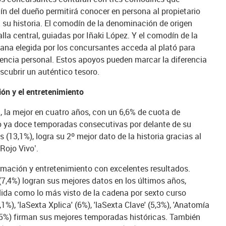
ín del dueño permitirá conocer en persona al propietario
á su historia. El comodín de la denominación de origen
alla central, guiadas por Iñaki López. Y el comodín de la
ana elegida por los concursantes acceda al plató para
riencia personal. Estos apoyos pueden marcar la diferencia
scubrir un auténtico tesoro.
ión y el entretenimiento
, la mejor en cuatro años, con un 6,6% de cuota de
do ya doce temporadas consecutivas por delante de su
(13,1%), logra su 2º mejor dato de la historia gracias al
 Rojo Vivo’.
rmación y entretenimiento con excelentes resultados.
 (7,4%) logran sus mejores datos en los últimos años,
olida como lo más visto de la cadena por sexto curso
), 'laSexta Xplica' (6%), 'laSexta Clave' (5,3%), 'Anatomía
(6,5%) firman sus mejores temporadas históricas. También