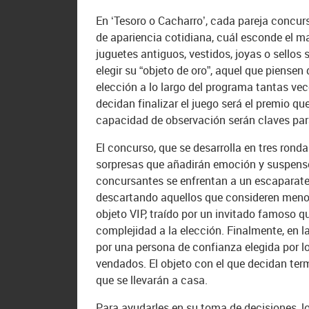
En ‘Tesoro o Cacharro’, cada pareja concursa
de apariencia cotidiana, cuál esconde el 
juguetes antiguos, vestidos, joyas o sellos
elegir su “objeto de oro”, aquel que piense
elección a lo largo del programa tantas ve
decidan finalizar el juego será el premio que
capacidad de observación serán claves para
El concurso, que se desarrolla en tres ronda
sorpresas que añadirán emoción y suspense 
concursantes se enfrentan a un escaparate i
descartando aquellos que consideren menos 
objeto VIP, traído por un invitado famoso 
complejidad a la elección. Finalmente, en la
por una persona de confianza elegida por 
vendados. El objeto con el que decidan ter
que se llevarán a casa.
Para ayudarles en su toma de decisiones, 