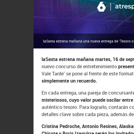
laSexta estrena mañana una nueva entrega de ‘Tesoro o 
laSexta estrena mañana martes, 16 de sept
nuevo concurso de entretenimiento
present
Vale Tarde’ se pone al frente de este forma
simplemente un recuerdo.
En cada entrega, una pareja de concursante
misteriosos, cuyo valor puede oscilar entr
auténtico tesoro. Para lograrlo, contarán c
detalles clave sobre cada pieza, además de
Cristina Pedroche, Antonio Resines, Alaska
Chicote y Boris Izaguirre serán los invitado