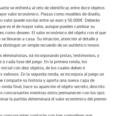
nte se enfrenta al reto de identificar, entre doce objetos
mayor valor económico. Piezas como muebles de diseño,
 su valor puede oscilar entre un euro y 50.000€. Deberán
n que es el de mayor valor, aunque pueden cambiar su
ces como deseen. El valor económico del objeto con el que
 se llevarán a casa. Su intuición, atención al detalle y
 distinguir un simple recuerdo de un auténtico tesoro.
s eliminatorias, irá incorporando pistas, testimonios, y
a cada fase del juego. En la primera ronda, los
nicial con diez objetos, de los cuales deben ir
valiosos. En la segunda ronda, se incorpora al juego un
que comparte su historia y aporta una nueva capa de
 ronda final, hace su aparición el objeto secreto, descrito
los concursantes mientras estos permanecen con los ojos
minar la partida determinará el valor económico del premio
los concursantes contarán con tres comodines que