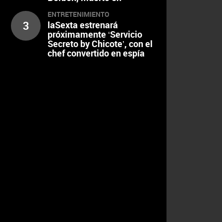
accidente de esquí y
ENTRETENIMIENTO
aspirante al trono
3
laSexta estrenará
próximamente ‘Servicio
Secreto by Chicote’, con el
chef convertido en espía
ante restaurantes al borde
del colapso