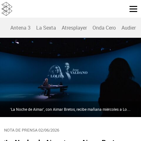
Antena 3
La Sexta
Atresplayer
Onda Cero
Audienc
‘La Noche de Aimar’, con Aimar Bretos, recibe mañana miércoles a Lolita y a Jorge Valdano en el Prime Time de laSexta | Atresmedia
NOTA DE PRENSA 02/06/2026