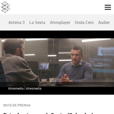
Antena 3
La Sexta
Atresplayer
Onda Cero
Audienc
Atresmedia | Atresmedia
NOTA DE PRENSA