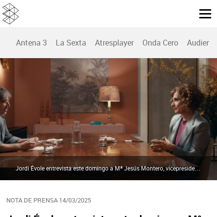
Antena 3
La Sexta
Atresplayer
Onda Cero
Audienc
Jordi Évole entrevista este domingo a Mª Jesús Montero, vicepresidenta primera del Gobierno y la mujer con más poder político de España, en ‘Lo de Évole’, en laSexta | Atresmedia
NOTA DE PRENSA 14/03/2025