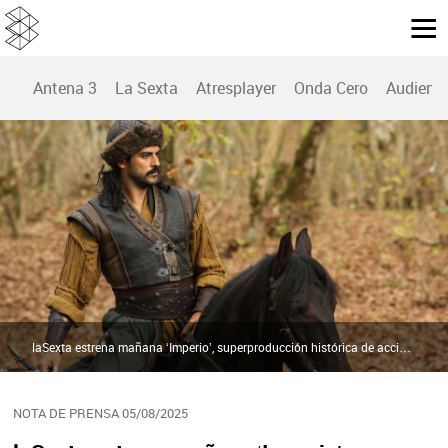
Antena 3
La Sexta
Atresplayer
Onda Cero
Audienc
laSexta estrena mañana ‘Imperio’, superproducción histórica de acción y drama que ya ha conquistado a medio mundo | Atresmedia
NOTA DE PRENSA 05/08/2025