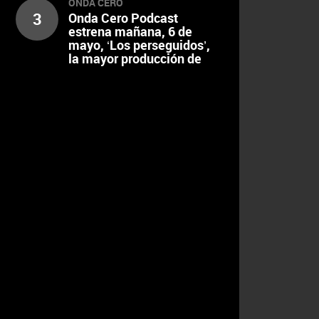
ONDA CERO
3
Onda Cero Podcast
estrena mañana, 6 de
mayo, ‘Los perseguidos’,
la mayor producción de
audio en español de los
últimos años