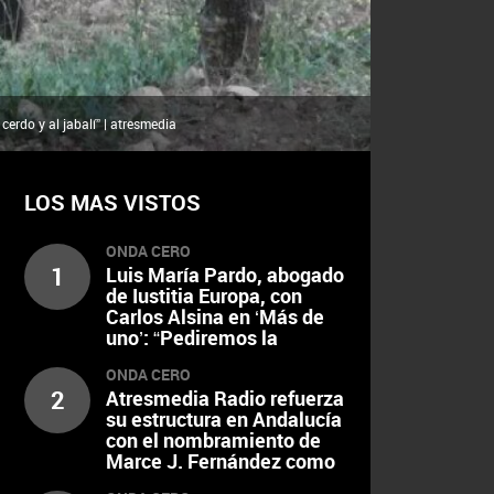
erdo y al jabalí” | atresmedia
LOS MAS VISTOS
ONDA CERO
1
Luis María Pardo, abogado
de Iustitia Europa, con
Carlos Alsina en ‘Más de
uno’: “Pediremos la
imputación del presidente
ONDA CERO
Gobierno y los ministros
2
Atresmedia Radio refuerza
que nombró ayer Aldama”
su estructura en Andalucía
con el nombramiento de
Marce J. Fernández como
nuevo director regional