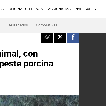
OS
OFICINA DE PRENSA
ACCIONISTAS E INVERSORES
Destacados
Corporativas
RC y Fundación
Div
nimal, con
 peste porcina