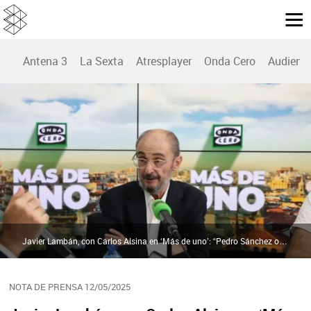
Antena 3
La Sexta
Atresplayer
Onda Cero
Audienc
Javier Lambán, con Carlos Alsina en ‘Más de uno’: “Pedro Sánchez opinó de la amnistía lo mismo que yo hasta el 23 de julio” | Atresmedia
NOTA DE PRENSA 12/05/2025