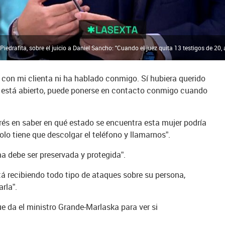
drafita, sobre el juicio a Daniel Sancho: "Cuando el juez quita 13 testigos de 20, a
 con mi clienta ni ha hablado conmigo. Sí hubiera querido
no está abierto, puede ponerse en contacto conmigo cuando
.
erés en saber en qué estado se encuentra esta mujer podría
olo tiene que descolgar el teléfono y llamarnos”.
a debe ser preservada y protegida”.
stá recibiendo todo tipo de ataques sobre su persona,
rla”.
e da el ministro Grande-Marlaska para ver si