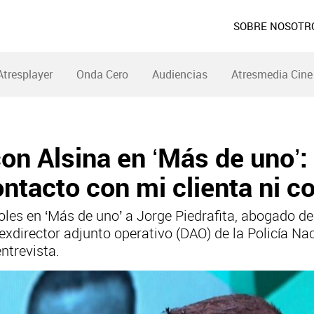
SOBRE NOSOTR
Atresplayer
Onda Cero
Audiencias
Atresmedia Cine
con Alsina en ‘Más de uno’: 
ontacto con mi clienta ni 
coles en ‘Más de uno’ a Jorge Piedrafita, abogado d
exdirector adjunto operativo (DAO) de la Policía Na
entrevista.