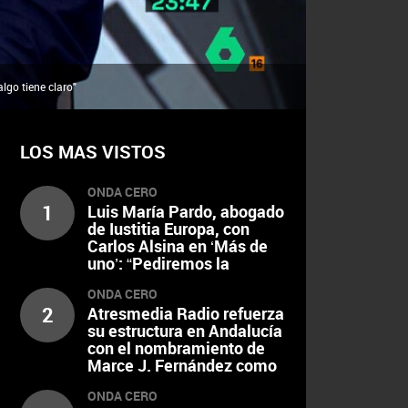
lgo tiene claro"
LOS MAS VISTOS
ONDA CERO
1
Luis María Pardo, abogado
de Iustitia Europa, con
Carlos Alsina en ‘Más de
uno’: “Pediremos la
imputación del presidente
ONDA CERO
Gobierno y los ministros
2
Atresmedia Radio refuerza
que nombró ayer Aldama”
su estructura en Andalucía
con el nombramiento de
Marce J. Fernández como
nuevo director regional
ONDA CERO