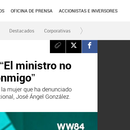
OS
OFICINA DE PRENSA
ACCIONISTAS E INVERSORES
Destacados
Corporativas
RC y Fundación
Div
“El ministro no
conmigo”
e la mujer que ha denunciado
cional, José Ángel González.