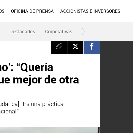
OS
OFICINA DE PRENSA
ACCIONISTAS E INVERSORES
Destacados
Corporativas
RC y Fundación
Div
o’: “Quería
ue mejor de otra
udanca] “Es una práctica
acional”