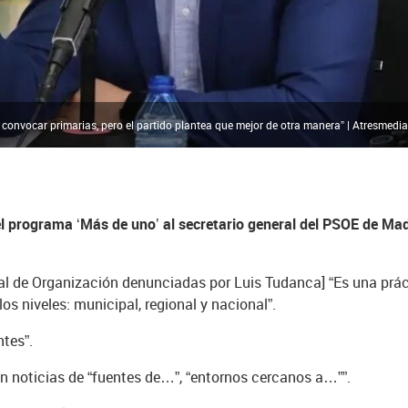
 convocar primarias, pero el partido plantea que mejor de otra manera” | Atresmedia
 el programa ‘Más de uno’ al secretario general del PSOE de Ma
ral de Organización denunciadas por Luis Tudanca] “Es una práct
os niveles: municipal, regional y nacional”.
ntes”.
n noticias de “fuentes de…”, “entornos cercanos a…””.