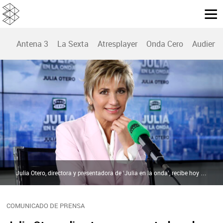
Antena 3
La Sexta
Atresplayer
Onda Cero
Audienc
Julia Otero, directora y presentadora de ‘Julia en la onda’, recibe hoy la Medalla de Honor de Barcelona | Atresmedia
COMUNICADO DE PRENSA