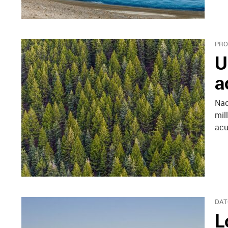
PRO
U
a
Nac
mil
acu
DAT
L