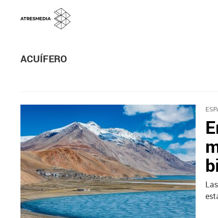
ACUÍFERO
ESP
E
m
b
Las
est