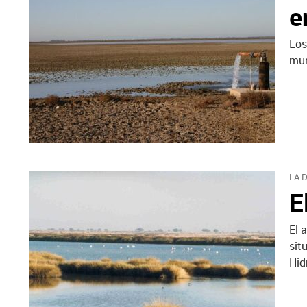
e
Los
mun
LA 
E
El 
sit
Hid