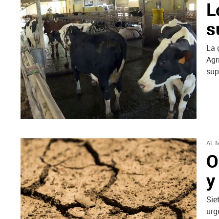
L
s
La 
Agr
sup
AL 
O
y
Sie
urg