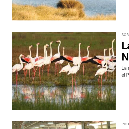
SOB
L
N
La 
el 
PRO