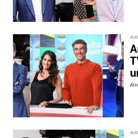
AUD
A
T
u
Atr
AUD