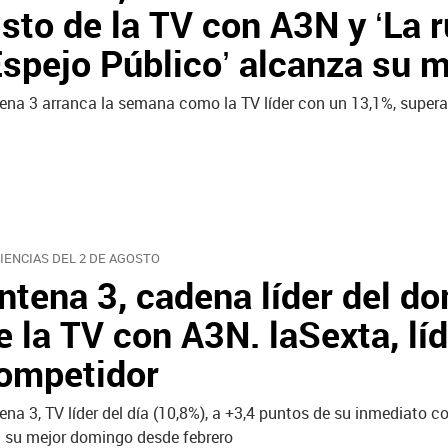
isto de la TV con A3N y ‘La r
Espejo Público’ alcanza su m
ena 3 arranca la semana como la TV líder con un 13,1%, super
IENCIAS DEL 2 DE AGOSTO
ntena 3, cadena líder del do
e la TV con A3N. laSexta, lí
ompetidor
ena 3, TV líder del día (10,8%), a +3,4 puntos de su inmediato c
 su mejor domingo desde febrero