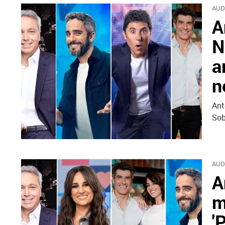
AUD
A
N
a
n
Ant
Sob
AUD
A
m
'