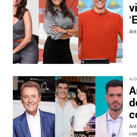
v
‘
Ant
AUD
A
d
c
Ant
con