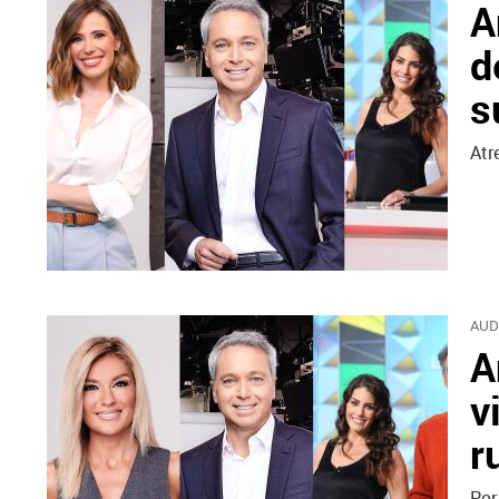
A
d
s
Atr
AUD
A
v
r
Por