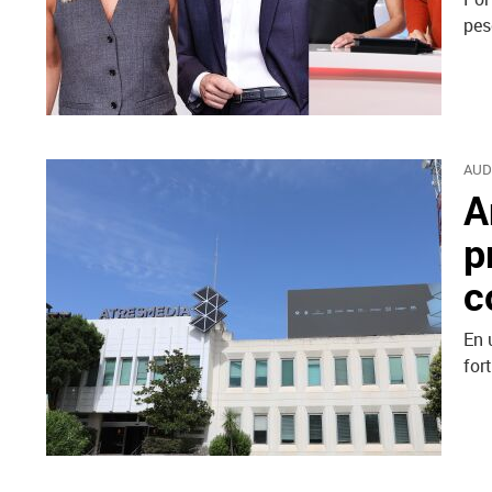
pes
AUD
A
p
c
En 
for