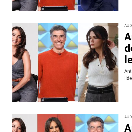
AUD
A
d
l
Ant
lid
AUD
A