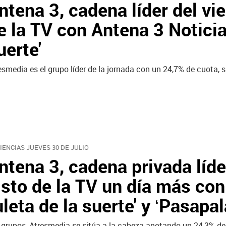
ntena 3, cadena líder del vie
e la TV con Antena 3 Noticias
uerte'
esmedia es el grupo líder de la jornada con un 24,7% de cuota,
IENCIAS JUEVES 30 DE JULIO
ntena 3, cadena privada líde
isto de la TV un día más con
uleta de la suerte' y ‘Pasapal
 grupos, Atresmedia se sitúa a la cabeza anotando un 24,3% de