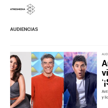
AUDIENCIAS
AUD
A
v
‘
Ant
y l