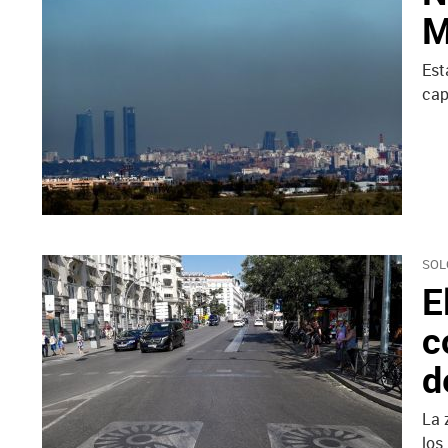
M
Est
cap
SOL
E
c
d
La 
los