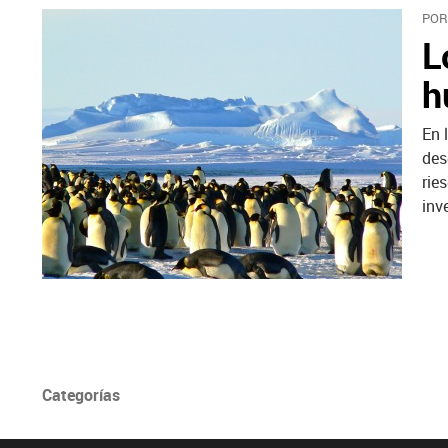
POR
L
h
En 
des
rie
inv
Categorías