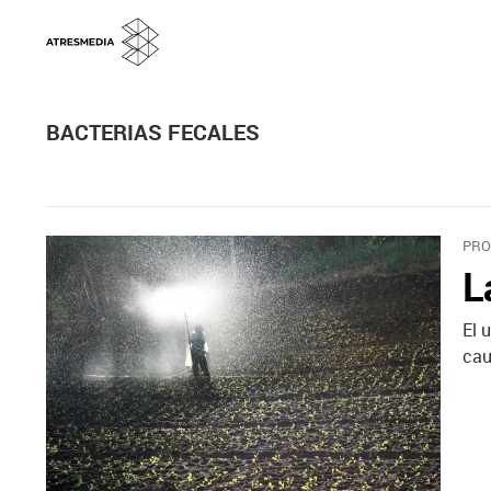
BACTERIAS FECALES
PRO
L
El 
cau