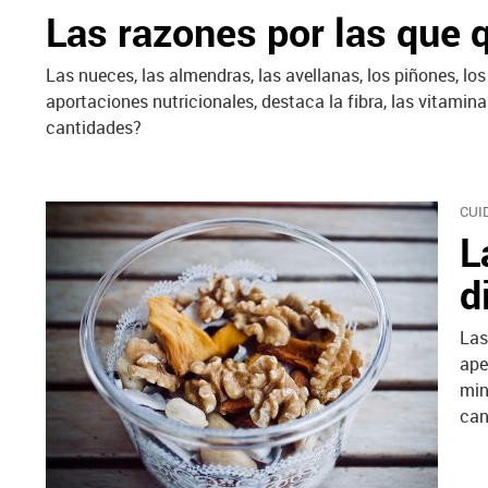
Las razones por las que 
Las nueces, las almendras, las avellanas, los piñones, l
aportaciones nutricionales, destaca la fibra, las vitam
cantidades?
CUI
L
d
Las
ape
min
can