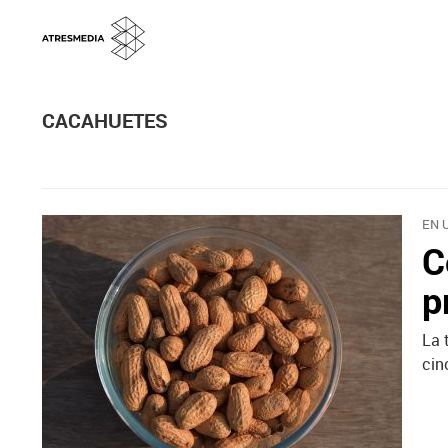
CACAHUETES
EN 
C
p
La 
cin