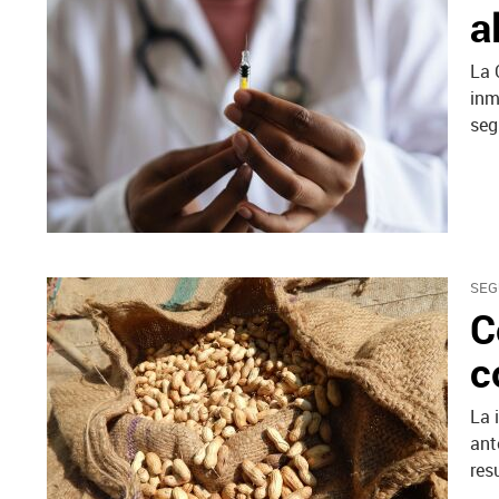
a
La 
inm
seg
SEG
C
c
La 
ant
res