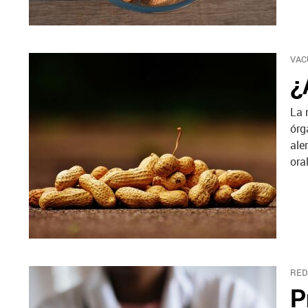
VAC
¿
La 
órg
ale
ora
RED
P