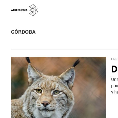
CÓRDOBA
EN 
D
Una
por
y h