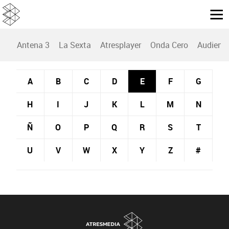
Antena 3
La Sexta
Atresplayer
Onda Cero
Audienc
A
B
C
D
E
F
G
H
I
J
K
L
M
N
Ñ
O
P
Q
R
S
T
U
V
W
X
Y
Z
#