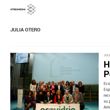
JULIA OTERO
JUL
H
P
Eco
Esp
rec
su 
Amb