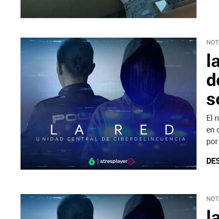
NOT
l
d
s
El 
en 
por
DE
NOT
l