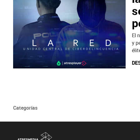
s
p
El 
y p
éli
DE
Categorías