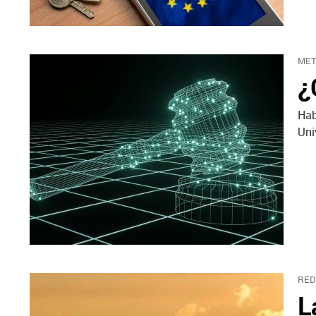
MET
¿
Hab
Uni
RED
L