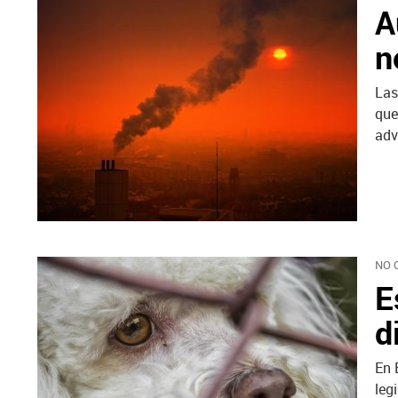
A
n
Las
que
adv
NO 
E
d
En 
leg