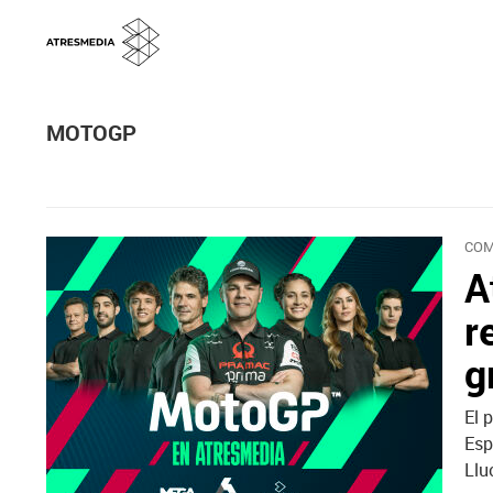
MOTOGP
COM
A
r
g
El 
Esp
Llu