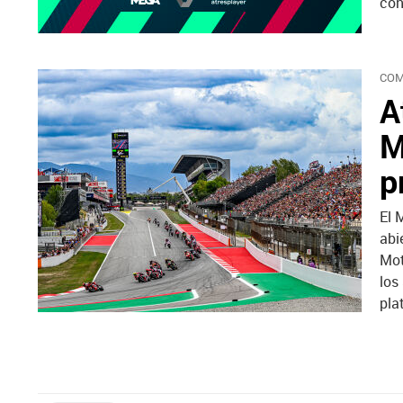
con
COM
A
M
p
El 
abi
Mot
los
pla