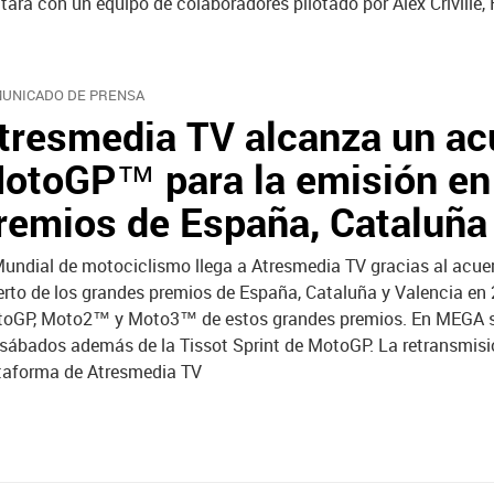
tará con un equipo de colaboradores pilotado por Álex Crivillé,
UNICADO DE PRENSA
tresmedia TV alcanza un a
otoGP™ para la emisión en 
remios de España, Cataluña 
Mundial de motociclismo llega a Atresmedia TV gracias al acu
erto de los grandes premios de España, Cataluña y Valencia en 2
oGP, Moto2™ y Moto3™ de estos grandes premios. En MEGA se p
 sábados además de la Tissot Sprint de MotoGP. La retransmisió
taforma de Atresmedia TV