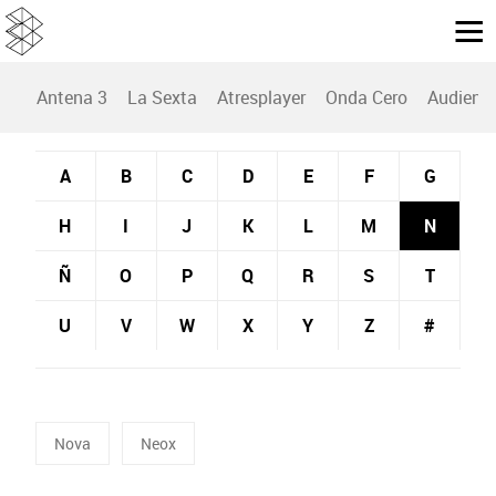
Antena 3
La Sexta
Atresplayer
Onda Cero
Audienc
A
B
C
D
E
F
G
H
I
J
K
L
M
N
Ñ
O
P
Q
R
S
T
U
V
W
X
Y
Z
#
Nova
Neox