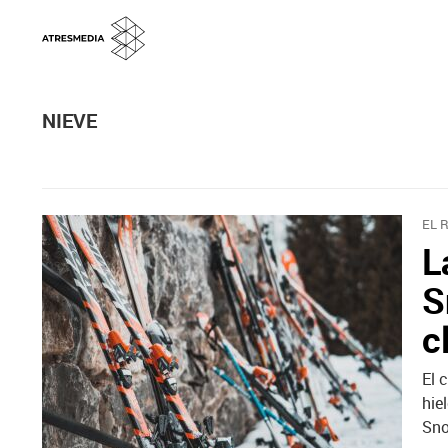
NIEVE
EL 
L
S
c
El 
hie
Sno