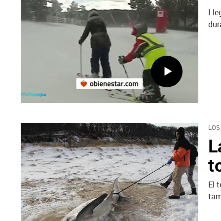
Lle
dur
LOS
L
t
El 
tam