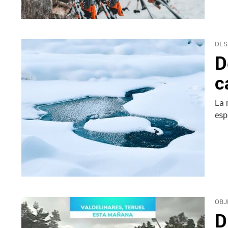
DES
D
c
La 
esp
OBJ
D