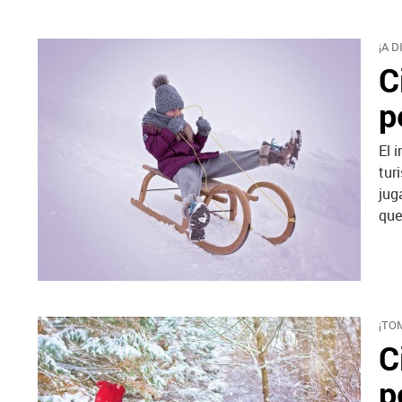
¡A 
C
p
El 
tur
jug
que
¡TO
C
p