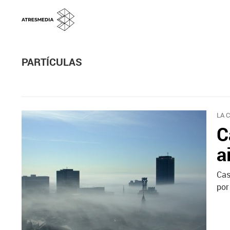
PARTÍCULAS
LA 
C
a
Cas
por