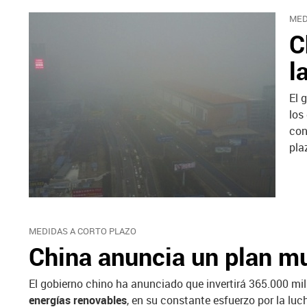
MED
C
l
El 
los
con
pla
MEDIDAS A CORTO PLAZO
China anuncia un plan mu
El gobierno chino ha anunciado que invertirá 365.000 mi
energías renovables
, en su constante esfuerzo por la l