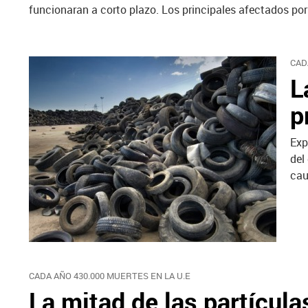
funcionaran a corto plazo. Los principales afectados por
CAD
L
p
Exp
del
cau
CADA AÑO 430.000 MUERTES EN LA U.E
La mitad de las partícul