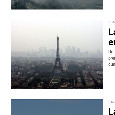
SDA
L
e
Un 
pre
cum
2.68
L