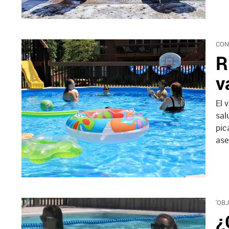
CON
R
v
El 
sal
pic
ase
'OB
¿