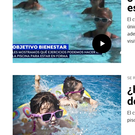
e
El 
úni
ade
vis
SE 
¿
d
El 
pis