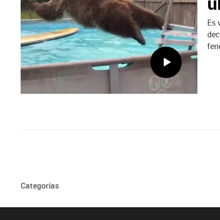
ú
Es 
dec
fen
Categorías