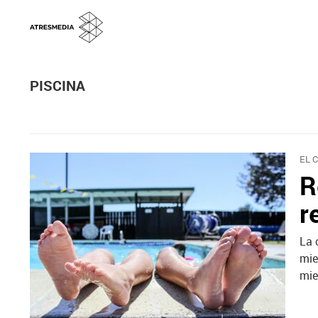
PISCINA
EL 
R
r
La 
mie
mie