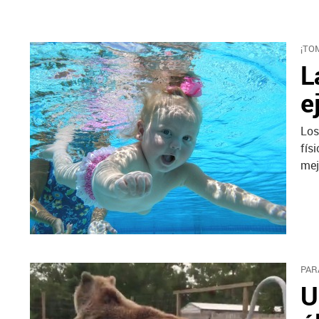
¡TO
L
e
Los
fís
mej
PAR
U